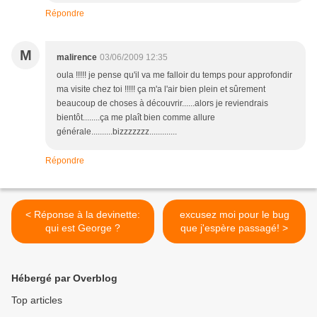
Répondre
M
malirence
03/06/2009 12:35
oula !!!!! je pense qu'il va me falloir du temps pour approfondir
ma visite chez toi !!!!! ça m'a l'air bien plein et sûrement
beaucoup de choses à découvrir......alors je reviendrais
bientôt........ça me plaît bien comme allure
générale..........bizzzzzzz.............
Répondre
< Réponse à la devinette:
excusez moi pour le bug
qui est George ?
que j'espère passagé! >
Hébergé par Overblog
Top articles