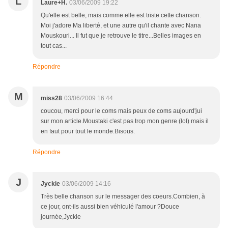
L
Laure+H.
03/06/2009 19:22
Qu'elle est belle, mais comme elle est triste cette chanson.
Moi j'adore Ma liberté, et une autre qu'il chante avec Nana
Mouskouri... Il fut que je retrouve le titre...Belles images en
tout cas...
Répondre
M
miss28
03/06/2009 16:44
coucou, merci pour le coms mais peux de coms aujourd'jui
sur mon article.Moustaki c'est pas trop mon genre (lol) mais il
en faut pour tout le monde.Bisous.
Répondre
J
Jyckie
03/06/2009 14:16
Très belle chanson sur le messager des coeurs.Combien, à
ce jour, ont-ils aussi bien véhiculé l'amour ?Douce
journée,Jyckie