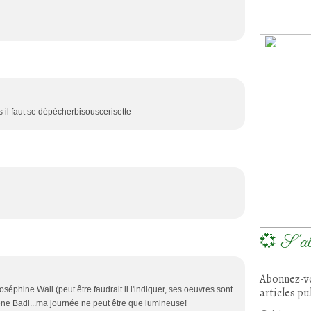
s il faut se dépécherbisouscerisette
💞 S'ab
Abonnez-vo
oséphine Wall (peut être faudrait il l'indiquer, ses oeuvres sont
articles pu
mène Badi...ma journée ne peut être que lumineuse!