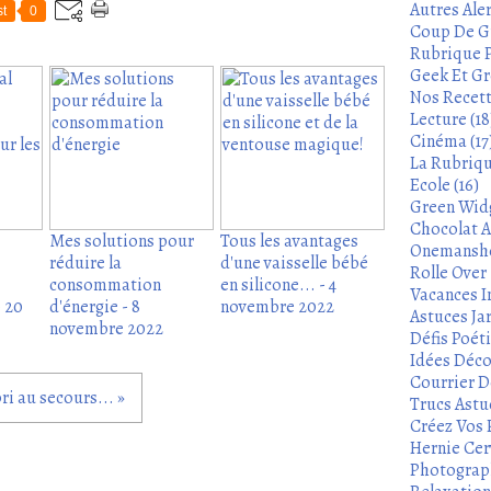
Autres Aler
t
0
Coup De Gu
Rubrique P
Geek Et Gre
Nos Recett
Lecture (18
Cinéma (17
La Rubrique
Ecole (16)
Green Widg
Chocolat A
Mes solutions pour
Tous les avantages
Onemanshow
réduire la
d'une vaisselle bébé
Rolle Over -
consommation
en silicone... - 4
Vacances In
- 20
d'énergie - 8
novembre 2022
Astuces Ja
novembre 2022
Défis Poét
Idées Déco
Courrier De
ri au secours... »
Trucs Astu
Créez Vos 
Hernie Cerv
Photograph