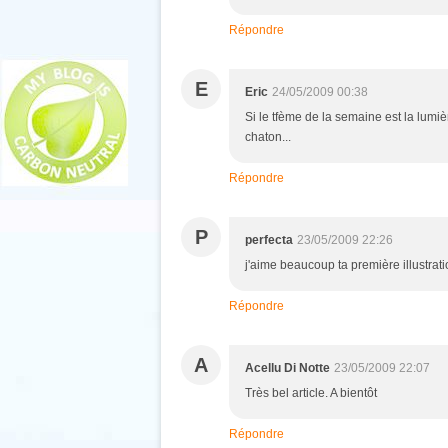
Répondre
E
Eric
24/05/2009 00:38
Si le tfème de la semaine est la lumièr
chaton...
Répondre
P
perfecta
23/05/2009 22:26
j'aime beaucoup ta première illustratio
Répondre
A
Acellu Di Notte
23/05/2009 22:07
Très bel article. A bientôt
Répondre