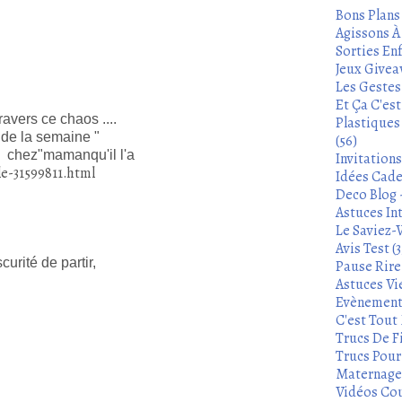
Bons Plans
Agissons À 
Sorties Enf
Jeux Givea
Les Gestes
Et Ça C'es
ravers ce chaos ....
Plastiques
 de la semaine "
(56)
x chez"mamanqu'il l'a
Invitation
e-31599811.html
Idées Cade
Deco Blog -
Astuces In
Le Saviez-
Avis Test (3
rité de partir,
Pause Rire 
Astuces Vie
Evènements
C'est Tout 
Trucs De Fi
Trucs Pour 
Maternage 
Vidéos Cou