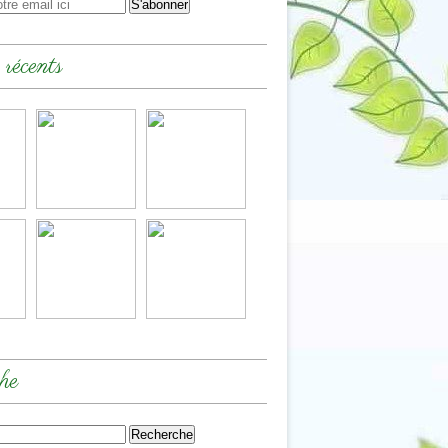
 récents
he