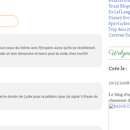
Relaxation
Team Blogu
En Lsf Lang
Disney Soci
Spectacles 
Trip Asia (
Caverne De
tout coeur du même avis !!!j'espère aussi qu'ils se réveilleront
Webzine
uhaite un bon dimanche et merci pour ta visite chez moi!!!A
Crée le :
29/11/200
Le blog d'u
t le dessin de Lydie pour la pétition (que j'ai signé !) Ravie de
chasseuse d