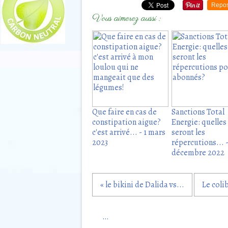
Repos
Vous aimerez aussi :
Que faire en cas de
Sanctions Total
constipation aigue?
Energie: quelles
c'est arrivé... - 1 mars
seront les
2023
répercutions... 
décembre 2022
« le bikini de Dalida vs...
Le colib
…