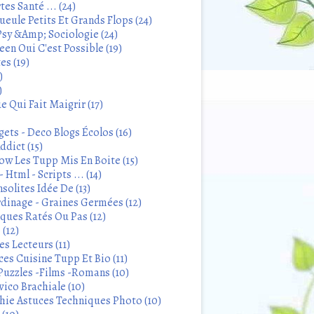
tes Santé ... (24)
eule Petits Et Grands Flops (24)
sy &Amp; Sociologie (24)
en Oui C'est Possible (19)
es (19)
)
)
 Qui Fait Maigrir (17)
ets - Deco Blogs Écolos (16)
ddict (15)
 Les Tupp Mis En Boite (15)
 Html - Scripts ... (14)
solites Idée De (13)
rdinage - Graines Germées (12)
iques Ratés Ou Pas (12)
 (12)
s Lecteurs (11)
ces Cuisine Tupp Et Bio (11)
Puzzles -Films -Romans (10)
ico Brachiale (10)
ie Astuces Techniques Photo (10)