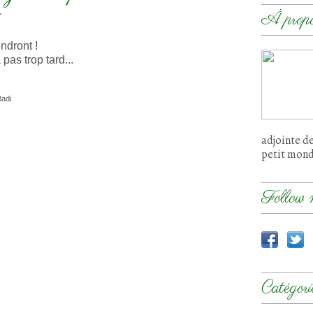
.
À prop
endront !
 pas trop tard...
Badi
adjointe d
petit mon
Follow 
Catégori