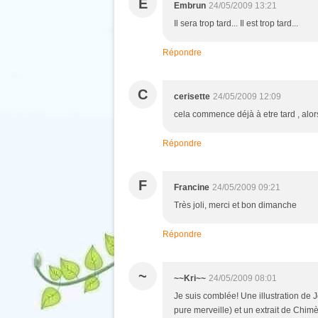
E
Embrun
24/05/2009 13:21
Il sera trop tard... Il est trop tard...
Répondre
C
cerisette
24/05/2009 12:09
cela commence déjà à etre tard , alor
Répondre
F
Francine
24/05/2009 09:21
Très joli, merci et bon dimanche
Répondre
~
~~Kri~~
24/05/2009 08:01
Je suis comblée! Une illustration de J
pure merveille) et un extrait de Chi