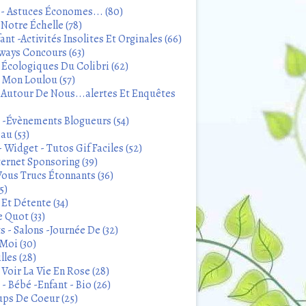
 - Astuces Économes... (80)
Notre Échelle (78)
ant -Activités Insolites Et Orginales (66)
ways Concours (63)
 Écologiques Du Colibri (62)
t Mon Loulou (57)
 Autour De Nous...alertes Et Enquêtes
s -Évènements Blogueurs (54)
au (53)
 Widget - Tutos Gif Faciles (52)
ternet Sponsoring (39)
Vous Trucs Étonnants (36)
5)
Et Détente (34)
 Quot (33)
 - Salons -Journée De (32)
Moi (30)
lles (28)
Voir La Vie En Rose (28)
- Bébé -Enfant - Bio (26)
ps De Coeur (25)