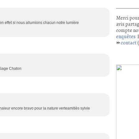
Merci pour
n effet si nous allumions chacun notre lumière
avis partag
compte no
enquêtes
P
⏩
contact
(
u Sage Chaton
chaleur encore bravo pour la nature verteamitiès sylvie