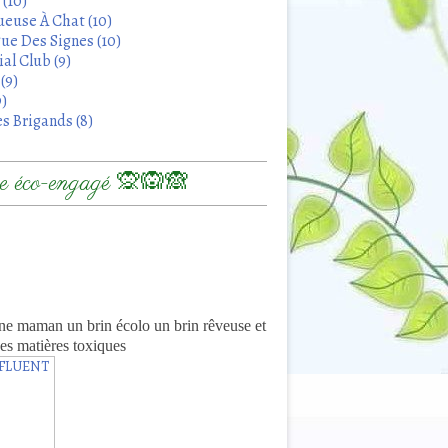
 (10)
euse À Chat (10)
ue Des Signes (10)
al Club (9)
(9)
9)
s Brigands (8)
 éco-engagé 🙊🙉🙈
8
ne maman un brin écolo un brin rêveuse et
es matières toxiques