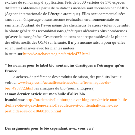
exclues de son champ d’application. Près de 3000 variétés de 170 espèces
différentes obtenues à partir de mutations incitées sont recensées par l’AIEA
(Agence internationale de l’énergie atomique). Elles sont commercialisées
sans aucun étiquetage et sans aucune évaluation environnementale ou
sanitaire. Pourtant, de l’aveu même des chercheurs, le stress violent que subit
la plante génère des recombinaisons génétiques aléatoires plus nombreuses
qu’avec la transgénèse. Ces recombinaisons sont responsables de la plupart
des effets nocifs des OGM sur la santé. Il n’y a aucune raison pour qu’elles
soient inoffensives avec les plantes mutées.
la suite sur
http://www.bastamag.net/article477.html
*
les normes pour le label bio sont moins drastiques à l'étranger qu'en
France
====> achetez de préférence des produits de saison, des produits locaux....
voir ici
www.lexpress.fr/actualite/sciences/sante/les-arnaques-du-
bio_498772.html
les arnaques du bio (journal Express)
et mon dernier article sur mon huile d'olive bio
frauduleuse
http://mademoiselle-biotupp.over-blog.com/article-mon-huile-
d-olive-bio-et-pas-chere-serait-frauduleuse-et-contiendrait-meme-des-
pesticides-jeu-co-106662685.html
Des arguments pour le bio cependant, avez vous vu ?