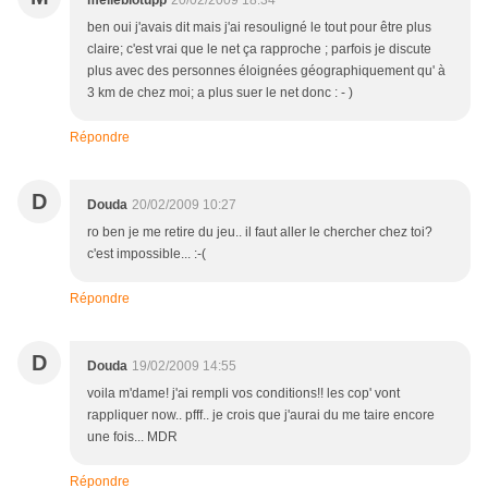
mellebiotupp
20/02/2009 18:34
ben oui j'avais dit mais j'ai resouligné le tout pour être plus
claire; c'est vrai que le net ça rapproche ; parfois je discute
plus avec des personnes éloignées géographiquement qu' à
3 km de chez moi; a plus suer le net donc : - )
Répondre
D
Douda
20/02/2009 10:27
ro ben je me retire du jeu.. il faut aller le chercher chez toi?
c'est impossible... :-(
Répondre
D
Douda
19/02/2009 14:55
voila m'dame! j'ai rempli vos conditions!! les cop' vont
rappliquer now.. pfff.. je crois que j'aurai du me taire encore
une fois... MDR
Répondre