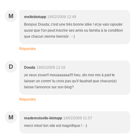
M
mellebiotupp
19/02/2009 12:49
Bonjour Douda; c'est une très bonne idée ! et je vais rajouter
aussi que l'on peut inscrire ses amis ou familia à la condition
que chacun vienne biensûr : - )
Répondre
D
Douda
19/02/2009 12:16
ze veux zouer!! mouaaaaaa!!!! heu..dis moi mis à part te
laisser un comm' tu crois pas qu'il faudrait que chacun(e)
laisse l'annonce sur son blog?
Répondre
M
mademoiselle-biotupp
18/02/2009 21:57
merci miss! ton site est magnifique ! : -)