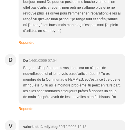
bonjour! merci Do pour ce post qui me touche vraiment; en
effet pas d'article récent: mon ordi ne s'allume plus et je ne
retrouve plus les driver pour l'emmener en réparation; je les ai
rangé vu qu'avec mon ptit bout je range tout et après j'oublie
où j'ai rangé les trucs! mais mon blog n'est pas mort j'ai plein
d'articles en standby : - )
Répondre
D
Do
14/01/2009 07:54
Bonjour ! J'espère que tu vas, bien, car on n'a pas de
nouvelles de toi et je ne vois pas d'article récent ! Tu es
membre de la Communauté FEMMES, et c'est à ce titre que je
m'inquiète. Si tu as le moindre problème, tu peux en faire part,
les filles sont solidaires et toujours prêtes à donner un coup
de main. Jespère avoir de tes nouvelles bientôt, bisous, Do
Répondre
V
valerie de familyblog
30/12/2008 12:13