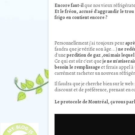
Encore faut-il
que nos vieux
réfrigérat
Et le fréon, accusé d'aggrandir le tro
frigo en contient encore ?
Personnellement j'ai toujours peur
aprè
faudra que je vérifie son âge...)
ne redé
d'une
perdition de gaz ,oui mais lequel
Ce qui est sûr c'est que
je ne m'aviserai
besoin le remplissage
et ferais appel à
carrément racheter un nouveau
réfrigé
Il faudra que je cherche bien sur le web
discount et de préférence, prenant en 
Le protocole de Montréal, ça vous parle