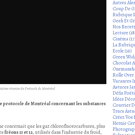
Autres Aler
Coup De Gu
Rubrique P
Geek Et Gre
Nos Recett
Lecture (18
Cinéma (17
La Rubrique
Ecole (16)
Green Widg
Chocolat A
Onemanshow
Rolle Over -
Vacances In
Astuces Ja
26ème réunion du Protocole de Montréal
Défis Poét
Idées Déco
 le protocole de Montréal concernant
les substances
Courrier De
Trucs Astu
Créez Vos 
Hernie Cerv
ne concernait que les gaz chlorofluorocarbures, plus
Photograph
es
fréons 11 et 12
, utilisés dans l’industrie du froid,