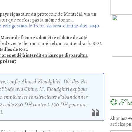
pays signataire du protocole de Montréal, via un
oir que ce n'est pas la même donne...
-refrigerants-le-freon-22-sera-elimine-dici-2040-
u
Maroc de fréon 22 doit être réduite de 20%
elle de vente de tout matériel qui contiendra du R-22
teilles de R-22
’ores et déjà interdit en Europe disparaîtra
 présent
rare, confie Ahmed Eloudghiri, DG des Ets
t l’Inde et la Chine. M. Eloudghiri explique
10 empêche les constructeurs d’abandonner
💞 S'ab
-22 coûte 850 DH contre 2 230 DH pour une
l.
Abonnez-vo
articles pu