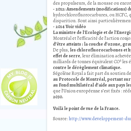
des propulseurs, de la mousse ou encor
- 2012: Amendements (modifications) 
hydrochlorofluorocarbures, ou HCFC, qu
disparition.
Sont ainsi particulièremen
- 2014 Voir vidéo
La ministre de l'Ecologie et de l'Energ
Montréal et l’efficacité de l’action conj
d’être atteints : la couche d’ozone, 
De plus,
les chlorofluorocarbones et h
effet de serre
, leur élimination achevé
milliards de tonnes équivalent CO² les
contre le dérèglement climatique.
Ségolène Royal a fait part du soutien de
au Protocole de Montréal, portant sur 
au Fond multilatéral d’aide aux pays le
que l’Union européenne s’est fixés : réd
2030.
Voilà le point de vue de la France.
Source:
http://www.developpement-dura