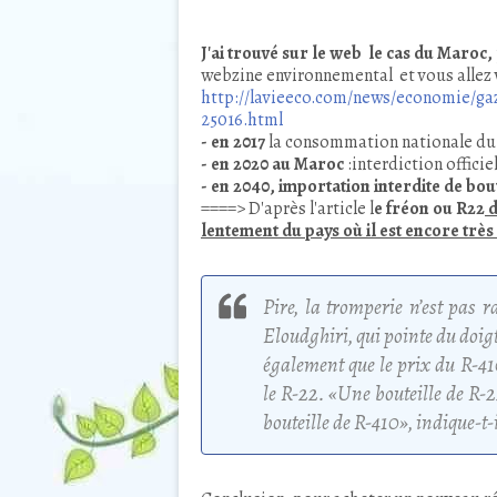
J'ai trouvé sur le web le cas du Maroc,
webzine environnemental et vous allez v
http://lavieeco.com/news/economie/gaz
25016.html
-
en 2017
la consommation nationale d
- en 2020 au Maroc
:interdiction offici
- en 2040, importation interdite de bou
====> D'après l'article l
e fréon ou R22
d
lentement du pays où il est encore très
Pire, la tromperie n’est pas 
Eloudghiri, qui pointe du doig
également que le prix du R-4
le R-22. «Une bouteille de R
bouteille de R-410», indique-t-i