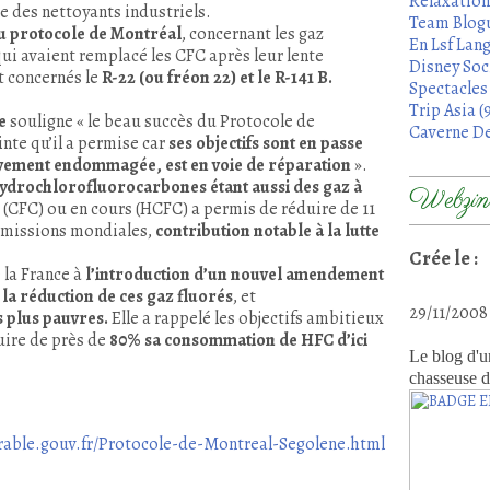
Relaxation
e des nettoyants industriels.
Team Blogu
du protocole de Montréal
, concernant l
es
gaz
En Lsf Lang
i avaient remplacé les CFC après leur lente
Disney Soci
t concernés le
R-22 (ou fréon 22) et le R-141 B.
Spectacles 
Trip Asia (
ie
souligne « le beau succès du Protocole de
Caverne De
ointe qu’il a permise car
ses objectifs sont en passe
gravement endommagée, est en voie de réparation
».
ydrochlorofluorocarbones étant aussi des gaz à
Webzine
e (CFC) ou en cours (HCFC) a permis de réduire de 11
 émissions mondiales,
contribution notable à la lutte
Crée le :
 la France à
l’introduction d’un nouvel amendement
la réduction de ces gaz fluorés
, et
29/11/200
s plus pauvres.
Elle a rappelé les objectifs ambitieux
uire de près de
80% sa consommation de HFC d’ici
Le blog d'u
chasseuse d
ble.gouv.fr/Protocole-de-Montreal-Segolene.html​