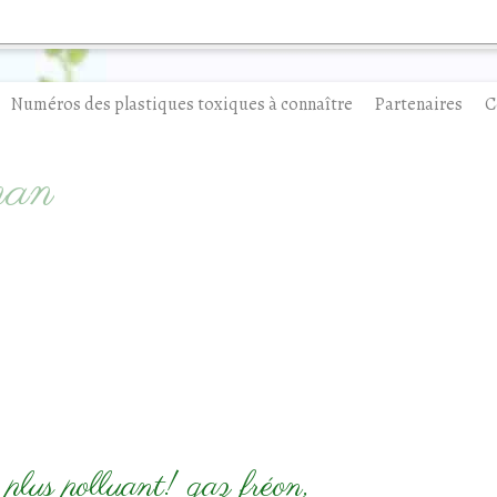
Numéros des plastiques toxiques à connaître
Partenaires
C
man
 plus polluant! gaz fréon,