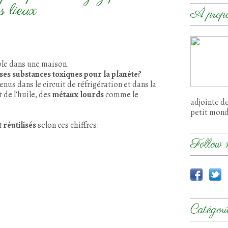
s lieux
À prop
ble dans une maison.
ses substances toxiques pour la planète?
nus dans le circuit de réfrigération et dans la
 de l’huile, des
métaux lourds
comme le
adjointe d
petit mon
 réutilisés
selon ces chiffres:
Follow 
Catégori