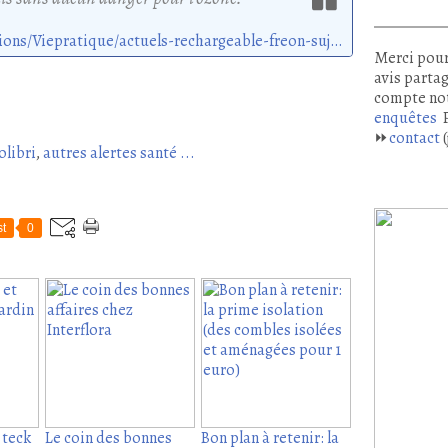
http://forum.hardware.fr/hfr/Discussions/Viepratique/actuels-rechargeable-freon-sujet_68029_1.htm
Merci pour
avis partag
compte no
enquêtes
P
⏩
contact
(
olibri
,
autres alertes santé ...
t
0
t teck
Le coin des bonnes
Bon plan à retenir: la