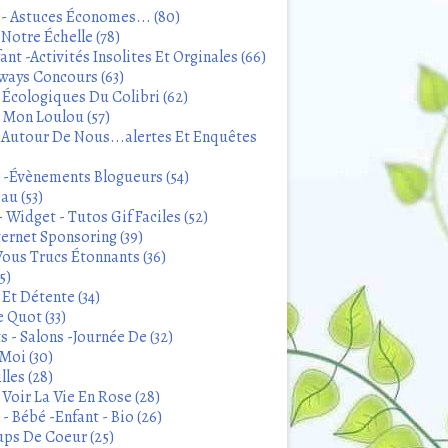
 - Astuces Économes... (80)
Notre Échelle (78)
ant -Activités Insolites Et Orginales (66)
ways Concours (63)
 Écologiques Du Colibri (62)
t Mon Loulou (57)
 Autour De Nous...alertes Et Enquêtes
s -Évènements Blogueurs (54)
au (53)
 Widget - Tutos Gif Faciles (52)
ternet Sponsoring (39)
Vous Trucs Étonnants (36)
5)
Et Détente (34)
 Quot (33)
 - Salons -Journée De (32)
Moi (30)
lles (28)
Voir La Vie En Rose (28)
- Bébé -Enfant - Bio (26)
ps De Coeur (25)