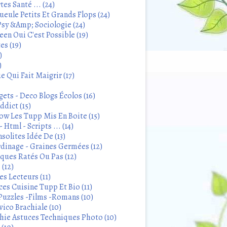
tes Santé ... (24)
eule Petits Et Grands Flops (24)
sy &Amp; Sociologie (24)
en Oui C'est Possible (19)
es (19)
)
)
 Qui Fait Maigrir (17)
ets - Deco Blogs Écolos (16)
ddict (15)
 Les Tupp Mis En Boite (15)
 Html - Scripts ... (14)
solites Idée De (13)
rdinage - Graines Germées (12)
iques Ratés Ou Pas (12)
 (12)
s Lecteurs (11)
ces Cuisine Tupp Et Bio (11)
Puzzles -Films -Romans (10)
ico Brachiale (10)
ie Astuces Techniques Photo (10)