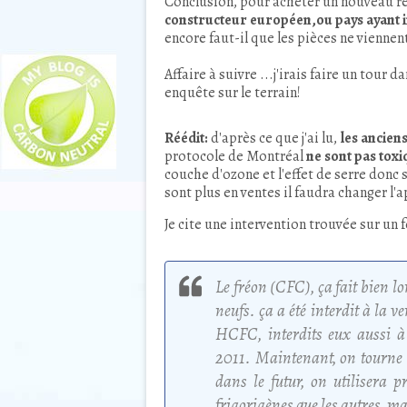
Conclusion, pour acheter un nouveau
r
constructeur européen,ou pays ayant in
encore faut-il que les pièces ne viennen
Affaire à suivre ...j'irais faire un tour
enquête sur le terrain!
Réédit:
d'après ce que j'ai lu,
les ancien
protocole de Montréal
ne sont pas tox
couche d'ozone et l'effet de serre donc 
sont plus en ventes il faudra changer l'
Je cite une intervention trouvée sur un
Le fréon (CFC), ça fait bien l
neufs. ça a été interdit à la 
HCFC, interdits eux aussi à 
2011. Maintenant, on tourne
dans le futur, on utilisera
frigorigènes que les autres, m