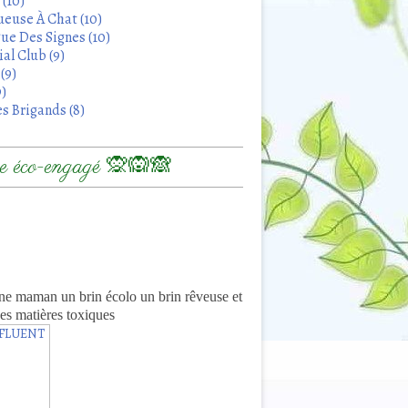
 (10)
euse À Chat (10)
ue Des Signes (10)
al Club (9)
(9)
9)
s Brigands (8)
 éco-engagé 🙊🙉🙈
8
ne maman un brin écolo un brin rêveuse et
es matières toxiques