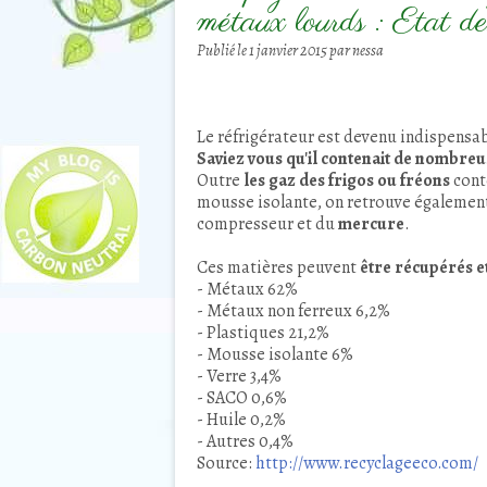
métaux lourds : Etat de
Publié le
1 janvier 2015
par nessa
Le réfrigérateur est devenu indispensa
Saviez vous qu'il contenait de nombreu
Outre
les gaz des frigos ou fréons
conte
mousse isolante, on retrouve également
compresseur et du
mercure
.
Ces matières peuvent
être récupérés et
- Métaux 62%
- Métaux non ferreux 6,2%
- Plastiques 21,2%
- Mousse isolante 6%
- Verre 3,4%
- SACO 0,6%
- Huile 0,2%
- Autres 0,4%
Source:
http://www.recyclageeco.com/