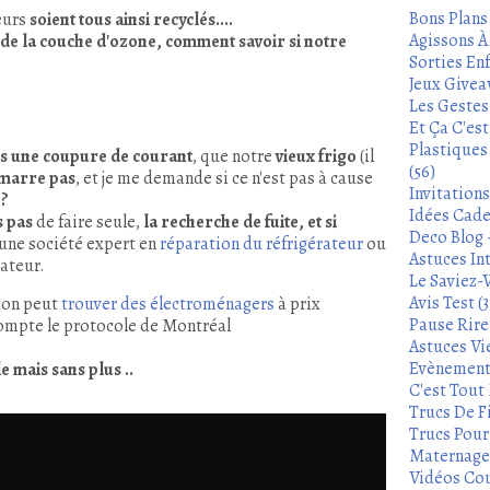
Bons Plans
eurs
soient tous ainsi recyclés....
Agissons À 
u de la couche d'ozone, comment savoir si notre
Sorties Enf
Jeux Givea
Les Gestes
Et Ça C'es
Plastiques
s une coupure de courant
, que notre
vieux frigo
(il
(56)
marre pas
, et je me demande si ce n'est pas à cause
Invitation
 ?
Idées Cade
s pas
de faire seule,
la recherche de fuite, et si
Deco Blog -
 une société expert en
réparation du réfrigérateur
ou
Astuces In
rateur
.
Le Saviez-
Avis Test (3
: on peut
trouver des électroménagers
à prix
Pause Rire 
compte le protocole de Montréal
Astuces Vie
Evènements
 mais sans plus ..
C'est Tout 
Trucs De Fi
Trucs Pour 
Maternage 
Vidéos Cou