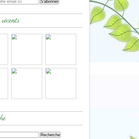
 récents
he