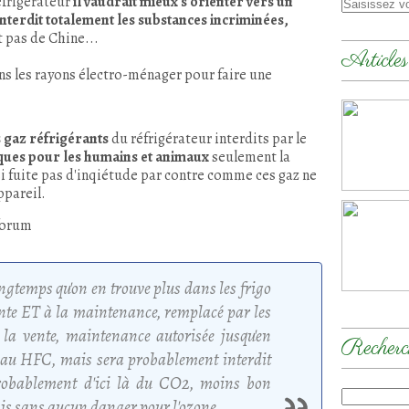
éfrigérateur
il vaudrait mieux s'orienter vers un
terdit totalement les substances incriminées,
t pas de Chine...
Articles
 dans les rayons électro-ménager pour faire une
s gaz réfrigérants
du réfrigérateur interdits par le
iques pour les humains et animaux
seulement la
si fuite pas d'inqiétude par contre comme ces gaz ne
appareil.
 forum
ongtemps qu'on en trouve plus dans les frigo
vente ET à la maintenance, remplacé par les
la vente, maintenance autorisée jusqu'en
Recherc
 au HFC, mais sera probablement interdit
 probablement d'ici là du CO2, moins bon
ais sans aucun danger pour l'ozone.