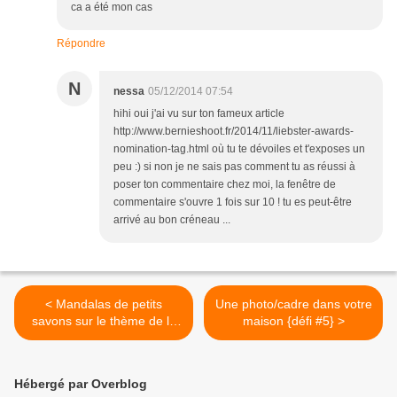
ca a été mon cas
Répondre
N
nessa
05/12/2014 07:54
hihi oui j'ai vu sur ton fameux article
http://www.bernieshoot.fr/2014/11/liebster-awards-
nomination-tag.html où tu te dévoiles et t'exposes un
peu :) si non je ne sais pas comment tu as réussi à
poser ton commentaire chez moi, la fenêtre de
commentaire s'ouvre 1 fois sur 10 ! tu es peut-être
arrivé au bon créneau ...
< Mandalas de petits
Une photo/cadre dans votre
savons sur le thème de la
maison {défi #5} >
mer "Défi #3"
Hébergé par Overblog