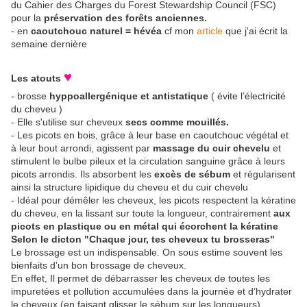
du Cahier des Charges du Forest Stewardship Council (FSC)
pour la
préservation des forêts anciennes.
- en
caoutchouc naturel = hévéa
cf mon
article
que j'ai écrit la
semaine dernière
♥
Les atouts
- brosse
hyppoallergénique et antistatique
( évite l’électricité
du cheveu )
- Elle s'utilise sur cheveux
secs comme mouillés.
- Les picots en bois, grâce à leur base en caoutchouc végétal et
à leur bout arrondi, agissent par
massage du cuir chevelu
et
stimulent le bulbe pileux et la circulation sanguine grâce à leurs
picots arrondis. Ils absorbent les
excès de sébum
et régularisent
ainsi la structure lipidique du cheveu et du cuir chevelu
- Idéal pour démêler les cheveux, les picots respectent la kératine
du cheveu, en la lissant sur toute la longueur, contrairement
aux
picots en plastique ou en métal qui écorchent la kératine
Selon le dicton "Chaque jour, tes cheveux tu brosseras"
Le brossage est un indispensable. On sous estime souvent les
bienfaits d’un bon brossage de cheveux.
En effet, Il permet de débarrasser les cheveux de toutes les
impuretées et pollution accumulées dans la journée et d’hydrater
le cheveux (en faisant glisser le sébum sur les longueurs).