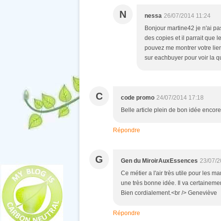
N
nessa
26/07/2014 11:24
Bonjour martine42 je n'ai pa
des copies et il parrait que 
pouvez me montrer votre lien 
sur eachbuyer pour voir la q
C
code promo
24/07/2014 17:18
Belle article plein de bon idée encore
Répondre
G
Gen du MiroirAuxEssences
23/07/2
Ce métier a l'air très utile pour les m
une très bonne idée. Il va certaineme
Bien cordialement.<br /> Geneviève
Répondre