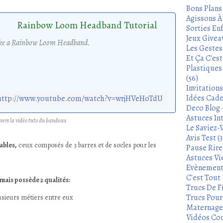
Bons Plans
Agissons À 
Rainbow Loom Headband Tutorial
Sorties Enf
Jeux Givea
make a Rainbow Loom Headband.
Les Gestes
Et Ça C'es
Plastiques
(56)
Invitation
Idées Cade
http://www.youtube.com/watch?v=wrjHVeHoTdU
Deco Blog -
Astuces In
t vers la vidéo tuto du bandeau
Le Saviez-
Avis Test (3
ables,
ceux composés de 3 barres et de socles pour les
Pause Rire 
Astuces Vie
Evènements
C'est Tout 
mais possède 2 qualités:
Trucs De Fi
Trucs Pour 
plusieurs métiers entre eux
Maternage 
Vidéos Cou