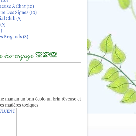
 (10)
euse À Chat (10)
ue Des Signes (10)
al Club (9)
(9)
9)
s Brigands (8)
 éco-engagé 🙊🙉🙈
8
ne maman un brin écolo un brin rêveuse et
es matières toxiques