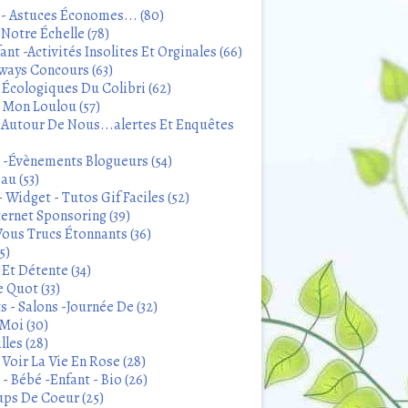
 - Astuces Économes... (80)
Notre Échelle (78)
ant -Activités Insolites Et Orginales (66)
ways Concours (63)
 Écologiques Du Colibri (62)
t Mon Loulou (57)
 Autour De Nous...alertes Et Enquêtes
s -Évènements Blogueurs (54)
au (53)
 Widget - Tutos Gif Faciles (52)
ternet Sponsoring (39)
Vous Trucs Étonnants (36)
5)
Et Détente (34)
 Quot (33)
 - Salons -Journée De (32)
Moi (30)
lles (28)
Voir La Vie En Rose (28)
- Bébé -Enfant - Bio (26)
ps De Coeur (25)