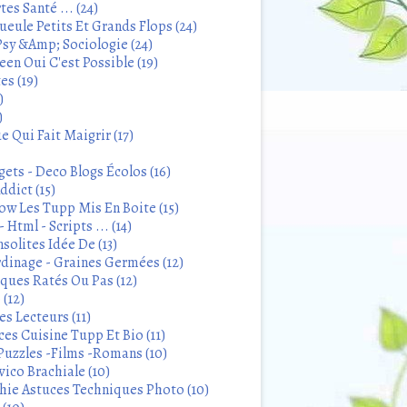
tes Santé ... (24)
eule Petits Et Grands Flops (24)
sy &Amp; Sociologie (24)
en Oui C'est Possible (19)
es (19)
)
)
 Qui Fait Maigrir (17)
ets - Deco Blogs Écolos (16)
ddict (15)
 Les Tupp Mis En Boite (15)
 Html - Scripts ... (14)
solites Idée De (13)
rdinage - Graines Germées (12)
iques Ratés Ou Pas (12)
 (12)
s Lecteurs (11)
ces Cuisine Tupp Et Bio (11)
Puzzles -Films -Romans (10)
ico Brachiale (10)
ie Astuces Techniques Photo (10)