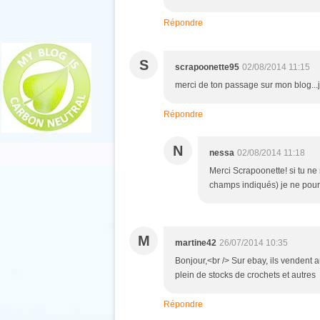
Répondre
S
scrapoonette95
02/08/2014 11:15
merci de ton passage sur mon blog...je v
Répondre
N
nessa
02/08/2014 11:18
Merci Scrapoonette! si tu ne
champs indiqués) je ne pourra
M
martine42
26/07/2014 10:35
Bonjour,<br /> Sur ebay, ils vendent a
plein de stocks de crochets et autres
Répondre