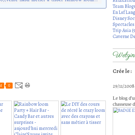
Relaxation
Team Blogu
En Lsf Lang
Disney Soci
Spectacles 
Trip Asia (
Caverne De
Webzine
Crée le :
29/11/200
t
0
Le blog d'u
chasseuse d