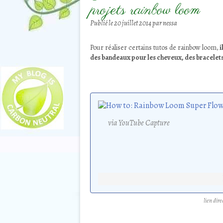
projets rainbow loom
Publié le
20 juillet 2014
par nessa
Pour réaliser certains tutos de rainbow loom,
i
des bandeaux pour les cheveux, des bracelets 
via YouTube Capture
lien dire