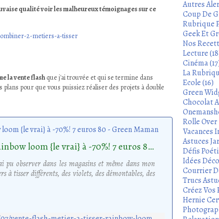
Autres Aler
auvaise qualité voir les malheureux témoignages sur ce
Coup De Gu
Rubrique P
Geek Et Gre
ombiner-2-metiers-a-tisser
Nos Recett
Lecture (18
Cinéma (17
La Rubrique
 la vente flash
que j'ai trouvée et qui se termine dans
Ecole (16)
s plans pour que vous puissiez réaliser des projets à double
Green Widg
Chocolat A
Onemanshow
Rolle Over -
Vacances In
Astuces Ja
Vente flash métier à tisser rainbow loom {le vrai} à -70%! 7 euros 80 - Green Maman
Défis Poét
Idées Déco
'ai pu observer dans les magasins et même dans mon
Courrier De
ers à tisser différents, des violets, des démontables, des
Trucs Astu
Créez Vos 
Hernie Cerv
Photograph
http://www.greenmaman.com/2014/07/vente-flash-metier-a-tisser-rainbow-loom-le-vrai-7-e-80-pas-cher-html