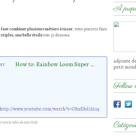
À prop
l faut combiner plusieurs métiers à tisser
, vous pourrez faire
triples, une belle étoile
voir çi-dessous.
adjointe d
How to: Rainbow Loom Super Flower
petit mon
Follow 
http://www.youtube.com/watch?v=OhxEhd2Iz24
ct vers la vidéo du tuto étoile
Catégori