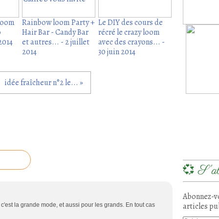
 loom
Rainbow loom Party +
Le DIY des cours de
o
Hair Bar - Candy Bar
récré le crazy loom
 2014
et autres... - 2 juillet
avec des crayons... -
2014
30 juin 2014
idée fraîcheur n°2 le... »
💞 S'ab
Abonnez-vo
articles pu
c'est la grande mode, et aussi pour les grands. En tout cas