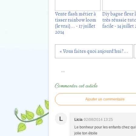
Vente flash métier à
Diy bague fleur
tisser rainbow loom
très réussie tut
{le vrai}... - 17 juillet
facile - 14 juillet
2014
« Vous faites quoi aujourd'hui?...
…
Commenter cet article
Ajouter un commentaire
L
Licia
02/08/2014 13:25
Le bonheur pour les enfants chez qui 
jolie ton étoile