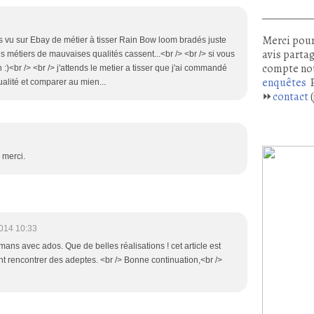
Merci pour
s vu sur Ebay de métier à tisser Rain Bow loom bradés juste
avis partag
les métiers de mauvaises qualités cassent...<br /> <br /> si vous
compte no
:)<br /> <br /> j'attends le metier a tisser que j'ai commandé
enquêtes
P
ualité et comparer au mien...
⏩
contact
(
 merci.
014 10:33
amans avec ados. Que de belles réalisations ! cet article est
nt rencontrer des adeptes. <br /> Bonne continuation,<br />