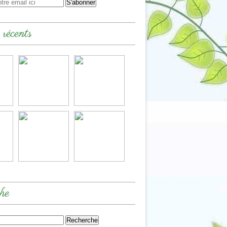
 récents
he