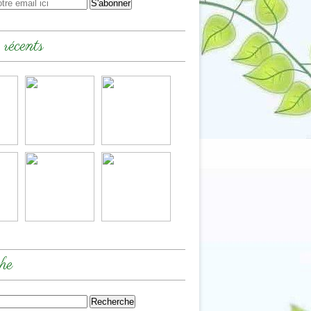
 récents
he