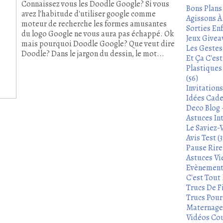
Connaissez vous les Doodle Google? Si vous
Bons Plans
avez l'habitude d'utiliser google comme
Agissons À 
moteur de recherche les formes amusantes
Sorties Enf
du logo Google ne vous aura pas échappé. Ok
Jeux Givea
mais pourquoi Doodle Google? Que veut dire
Les Gestes
Doodle? Dans le jargon du dessin, le mot...
Et Ça C'es
Plastiques
(56)
Invitation
Idées Cade
Deco Blog -
Astuces In
Le Saviez-
Avis Test (3
Pause Rire 
Astuces Vie
Evènements
C'est Tout 
Trucs De Fi
Trucs Pour 
Maternage 
Vidéos Cou