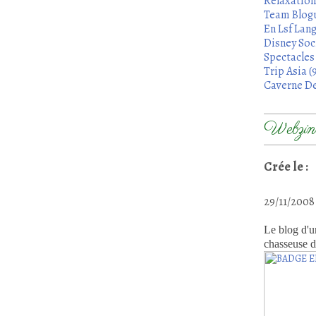
Relaxation
Team Blogu
En Lsf Lang
Disney Soci
Spectacles 
Trip Asia (
Caverne De
Webzine
Crée le :
29/11/200
Le blog d'u
chasseuse d