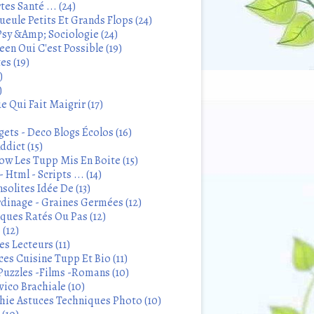
tes Santé ... (24)
eule Petits Et Grands Flops (24)
sy &Amp; Sociologie (24)
en Oui C'est Possible (19)
es (19)
)
)
 Qui Fait Maigrir (17)
ets - Deco Blogs Écolos (16)
ddict (15)
 Les Tupp Mis En Boite (15)
 Html - Scripts ... (14)
solites Idée De (13)
rdinage - Graines Germées (12)
iques Ratés Ou Pas (12)
 (12)
s Lecteurs (11)
ces Cuisine Tupp Et Bio (11)
Puzzles -Films -Romans (10)
ico Brachiale (10)
ie Astuces Techniques Photo (10)