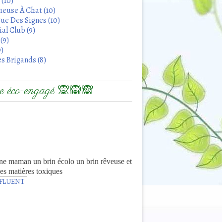
 (10)
euse À Chat (10)
ue Des Signes (10)
al Club (9)
(9)
9)
s Brigands (8)
 éco-engagé 🙊🙉🙈
8
ne maman un brin écolo un brin rêveuse et
es matières toxiques