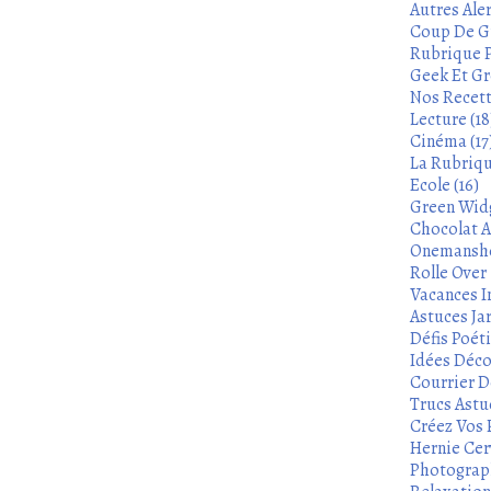
Autres Aler
Coup De Gu
Rubrique P
Geek Et Gre
Nos Recett
Lecture (18
Cinéma (17
La Rubrique
Ecole (16)
Green Widg
Chocolat A
Onemanshow
Rolle Over -
Vacances In
Astuces Ja
Défis Poét
Idées Déco
Courrier De
Trucs Astu
Créez Vos 
Hernie Cerv
Photograph