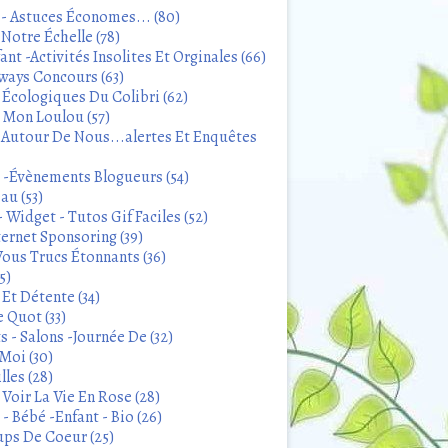
 - Astuces Économes... (80)
Notre Échelle (78)
ant -Activités Insolites Et Orginales (66)
ways Concours (63)
 Écologiques Du Colibri (62)
t Mon Loulou (57)
 Autour De Nous...alertes Et Enquêtes
s -Évènements Blogueurs (54)
au (53)
 Widget - Tutos Gif Faciles (52)
ternet Sponsoring (39)
Vous Trucs Étonnants (36)
5)
Et Détente (34)
 Quot (33)
 - Salons -Journée De (32)
Moi (30)
lles (28)
Voir La Vie En Rose (28)
- Bébé -Enfant - Bio (26)
ps De Coeur (25)