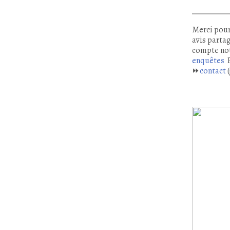
Merci pour
avis partag
compte no
enquêtes
P
⏩
contact
(