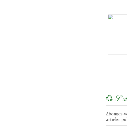
💞 S'ab
Abonnez-vo
articles pu