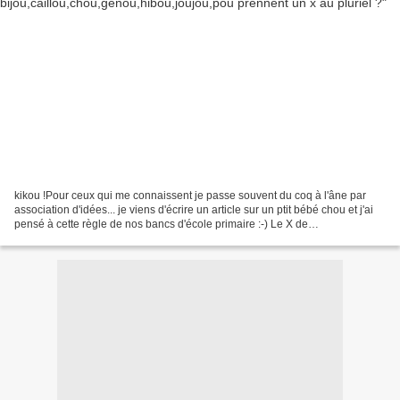
kikou !Pour ceux qui me connaissent je passe souvent du coq à l'âne par
association d'idées... je viens d'écrire un article sur un ptit bébé chou et j'ai
pensé à cette règle de nos bancs d'école primaire :-) Le X de
bijou,caillou,chou,genou,hibou,joujou,pou...