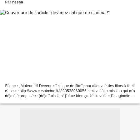
Par
nessa
Silence , Moteur !!!!! Devenez "critique de film" pour aller voir des films à l'oeil
c'est sur http://www.cesoircine.fr/i230538060056.html voilà la mission qui m'a
déja été proposée : (déja "mission" j'aime bien ça fait travailler l'imagination
lol on...