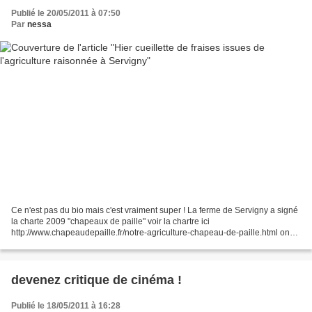
Publié le 20/05/2011 à 07:50
Par
nessa
Ce n'est pas du bio mais c'est vraiment super ! La ferme de Servigny a signé
la charte 2009 "chapeaux de paille" voir la chartre ici
http://www.chapeaudepaille.fr/notre-agriculture-chapeau-de-paille.html on
trouve ici et là des orties, des coccinelles,...
devenez critique de cinéma !
Publié le 18/05/2011 à 16:28