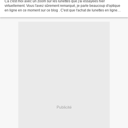
Ca c'est moi avec un zoom sur les lunettes que j'ai essayées hier
virtuellement. Vous l'avez sûrement remarqué, je parle beaucoup d'optique
en ligne en ce moment sur ce blog . C'est que l'achat de lunettes en ligne
suscite de grandes interrogations auprès...
Publicité