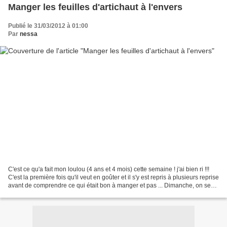
Manger les feuilles d'artichaut à l'envers
Publié le 31/03/2012 à 01:00
Par
nessa
C'est ce qu'a fait mon loulou (4 ans et 4 mois) cette semaine ! j'ai bien ri !!!
C'est la première fois qu'il veut en goûter et il s'y est repris à plusieurs reprise
avant de comprendre ce qui était bon à manger et pas ... Dimanche, on se
promenait et...