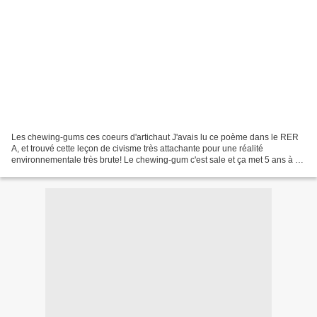
Les chewing-gums ces coeurs d'artichaut J'avais lu ce poème dans le RER
A, et trouvé cette leçon de civisme très attachante pour une réalité
environnementale très brute! Le chewing-gum c'est sale et ça met 5 ans à se
dégrader! Le voici, j'adore, jeux...