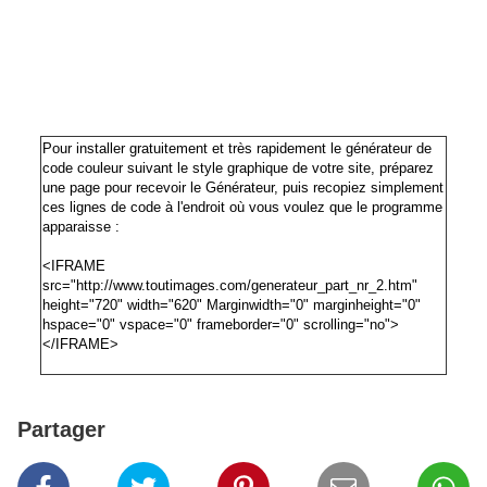
Pour installer gratuitement et très rapidement le générateur de
code couleur suivant le style graphique de votre site, préparez
une page pour recevoir le Générateur, puis recopiez simplement
ces lignes de code à l'endroit où vous voulez que le programme
apparaisse :
<IFRAME
src="http://www.toutimages.com/generateur_part_nr_2.htm"
height="720" width="620" Marginwidth="0" marginheight="0"
hspace="0" vspace="0" frameborder="0" scrolling="no">
</IFRAME>
Partager