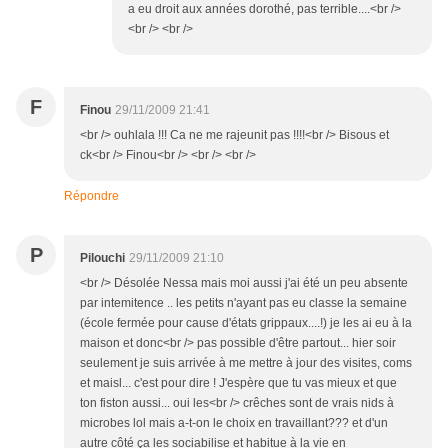
a eu droit aux années dorothé, pas terrible....<br />
<br /> <br />
F
Finou
29/11/2009 21:41
<br /> ouhlala !!! Ca ne me rajeunit pas !!!!<br /> Bisous et
ck<br /> Finou<br /> <br /> <br />
Répondre
P
Pilouchi
29/11/2009 21:10
<br /> Désolée Nessa mais moi aussi j'ai été un peu absente
par intemitence .. les petits n'ayant pas eu classe la semaine
(école fermée pour cause d'états grippaux....!) je les ai eu à la
maison et donc<br /> pas possible d'être partout... hier soir
seulement je suis arrivée à me mettre à jour des visites, coms
et maisl... c'est pour dire ! J'espère que tu vas mieux et que
ton fiston aussi... oui les<br /> crêches sont de vrais nids à
microbes lol mais a-t-on le choix en travaillant??? et d'un
autre côté ça les sociabilise et habitue à la vie en