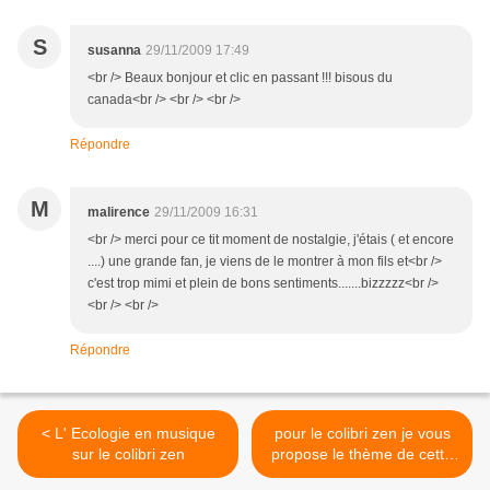
S
susanna
29/11/2009 17:49
<br /> Beaux bonjour et clic en passant !!! bisous du
canada<br /> <br /> <br />
Répondre
M
malirence
29/11/2009 16:31
<br /> merci pour ce tit moment de nostalgie, j'étais ( et encore
....) une grande fan, je viens de le montrer à mon fils et<br />
c'est trop mimi et plein de bons sentiments.......bizzzzz<br />
<br /> <br />
Répondre
< L' Ecologie en musique
pour le colibri zen je vous
sur le colibri zen
propose le thème de cette
semaine >