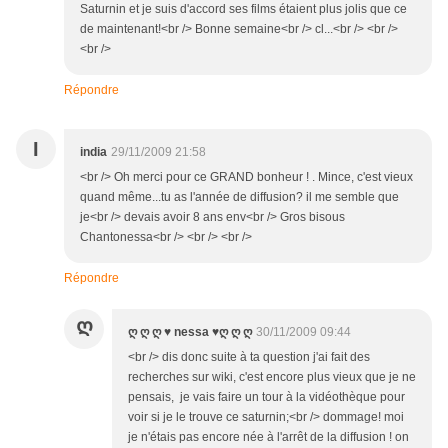
Saturnin et je suis d'accord ses films étaient plus jolis que ce
de maintenant!<br /> Bonne semaine<br /> cl...<br /> <br />
<br />
Répondre
I
india
29/11/2009 21:58
<br /> Oh merci pour ce GRAND bonheur ! . Mince, c'est vieux
quand même...tu as l'année de diffusion? il me semble que
je<br /> devais avoir 8 ans env<br /> Gros bisous
Chantonessa<br /> <br /> <br />
Répondre
Ღ
ღ ღ ღ ♥ nessa ♥ღ ღ ღ
30/11/2009 09:44
<br /> dis donc suite à ta question j'ai fait des
recherches sur wiki, c'est encore plus vieux que je ne
pensais, je vais faire un tour à la vidéothèque pour
voir si je le trouve ce saturnin;<br /> dommage! moi
je n'étais pas encore née à l'arrêt de la diffusion ! on