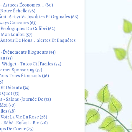
 - Astuces Économes... (80)
Notre Échelle (78)
ant -Activités Insolites Et Orginales (66)
ways Concours (63)
 Écologiques Du Colibri (62)
t Mon Loulou (57)
 Autour De Nous...alertes Et Enquêtes
s -Évènements Blogueurs (54)
au (53)
 Widget - Tutos Gif Faciles (52)
ternet Sponsoring (39)
Vous Trucs Étonnants (36)
5)
Et Détente (34)
 Quot (33)
 - Salons -Journée De (32)
Moi (30)
lles (28)
Voir La Vie En Rose (28)
- Bébé -Enfant - Bio (26)
ps De Coeur (25)