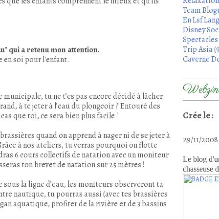
Relaxation
es que les enfants comprennent le mieux et qu’ils
Team Blogu
En Lsf Lang
Disney Soci
Spectacles 
Trip Asia (
au" qui a retenu mon attention.
Caverne De
e en soi pour l'enfant.
Webzine
e municipale, tu ne t’es pas encore décidé à lâcher
grand, à te jeter à l’eau du plongeoir ? Entouré des
Crée le :
s que toi, ce sera bien plus facile !
 brassières quand on apprend à nager ni de se jeter à
29/11/200
Grâce à nos ateliers, tu verras pourquoi on flotte
ras 6 cours collectifs de natation avec un moniteur
Le blog d'u
passeras ton brevet de natation sur 25 mètres !
chasseuse d
e sous la ligne d’eau, les moniteurs observeront ta
entre nautique, tu pourras aussi (avec tes brassières
an aquatique, profiter de la rivière et de 3 bassins