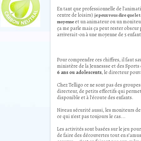
En tant que professionnelle de l'animat
centre de loisirs)
je peux vous dire que le 
et un animateur ou un moniteur
moyenne
ça me parle mais ça peut rester obscur
arriverait-on à une moyenne de 5 enfant
Pour comprendre ces chiffres, il faut s
ministère de la Jeunessse et des Sports
6 ans ou adolescents
, le directeur pouv
Chez Telligo ce ne sont pas des groupes 
directeur, de petits effectifs qui perme
disponible et à l'écoute des enfants.
Niveau sécurité aussi, les moniteurs de 
ce qui n'est pas toujours le cas...
Les activités sont basées sur le jeu pour
de faire des découvertes tout en s’amusa