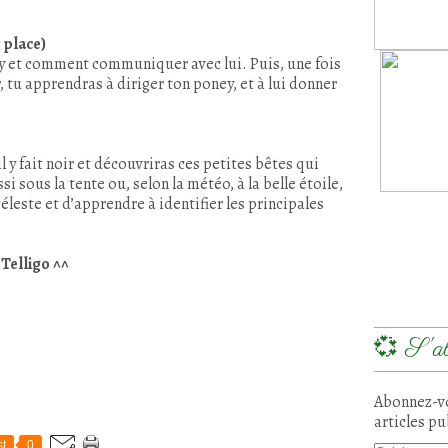
 place)
y et comment communiquer avec lui. Puis, une fois
 tu apprendras à diriger ton poney, et à lui donner
l y fait noir et découvriras ces petites bêtes qui
i sous la tente ou, selon la météo, à la belle étoile,
éleste et d’apprendre à identifier les principales
 Telligo ^^
💞 S'ab
Abonnez-vo
articles pu
t
0