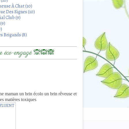
 (10)
euse À Chat (10)
ue Des Signes (10)
al Club (9)
(9)
9)
s Brigands (8)
 éco-engagé 🙊🙉🙈
8
ne maman un brin écolo un brin rêveuse et
es matières toxiques