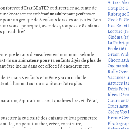
Autres Aler
ion (brevet d'Etat BEATEP et directrice adjointe de
Coup De Gu
Rubrique P
taux d'encadrement est béton! un adulte pour 5 enfants en
 pour un groupe de 8 enfants lors des activités.
Bon
Geek Et Gre
Nos Recett
 pour vous, pourquoi, avec des groupes de 8 enfants
Lecture (18
s par adulte?
Cinéma (17
La Rubrique
Ecole (16)
Green Widg
avoir que le taux d'encadrement minimum selon le
Chocolat A
 est de
un animateur pour 12 enfants âgés de plus de
Onemanshow
ant être inclus dans cet effectif d'encadrement.
Rolle Over -
Vacances In
de 12 mais 8 enfants et même 5 si on inclut le
Astuces Ja
ttent à l'animateur ou moniteur d'être plus
Défis Poét
Idées Déco
Courrier De
natation, équitation...sont qualifiés brevet d'état,
Trucs Astu
Créez Vos 
Hernie Cerv
 susciter la curiosité des enfants et leur permettre
Photograph
nt. Ici, on peut toucher, créer, construire,