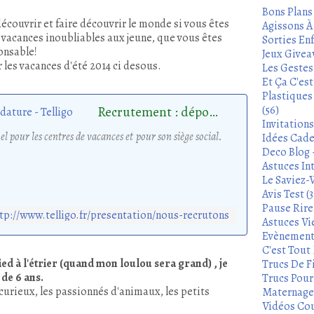
Bons Plans
couvrir et faire découvrir le monde si v
ous êtes
Agissons À 
s vacances inoubliables aux jeune, que vous êtes
Sorties Enf
onsable!
Jeux Givea
r les vacances d'été 2014 ci desous.
Les Gestes
Et Ça C'es
Plastiques
Recrutement : déposez votre candidature - Telligo
(56)
Invitation
el pour les centres de vacances et pour son siège social.
Idées Cade
Deco Blog -
Astuces In
Le Saviez-
Avis Test (3
Pause Rire 
tp://www.telligo.fr/presentation/nous-recrutons
Astuces Vie
Evènements
C'est Tout 
ed à l'étrier (quand mon loulou sera grand) , je
Trucs De Fi
 de 6 ans.
Trucs Pour 
s curieux, les passionnés d'animaux, les petits
Maternage 
Vidéos Cou