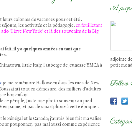
À prop
et leurs colonies de vacances pour cet été .
 séjours, les activités et la pédagogie:
en feuilletant
 ado "I love New York" et là des souvenirs de la Big
'ai fait, il y a quelques années en tant que
irs.
adjointe d
hinatown, little Italy, l'auberge de jeunesse YMCA à
petit mon
Follow 
je me remémore Halloween dans les rues de New
r
 Toussaint) tout en démesure, des milliers d'adultes
ce bon enfant...
e ce périple,
Juste une photo souvenir au pied
 en panne, et pas de smartphone à cette époque...
t le Sénégal et le Canada; j'aurais bien fait ma valise
Catégori
ée pour pouponner, pas mal aussi comme expérience