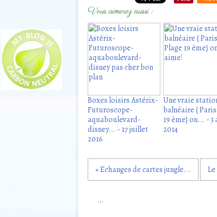
Vous aimerez aussi :
Boxes loisirs Astérix-
Une vraie statio
Futuroscope-
balnéaire { Paris
aquaboulevard-
19 ème} on... - 3
disney... - 17 juillet
2014
2016
« Echanges de cartes jungle...
Le
…