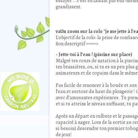
essayer....c’est en faisant par eux-mêm
grandissent.
vaUn zoom sur la colo "je me jette à l'e
L'objectif de la colo: la prise de confianc
Son descriptif ====>
- Jette-toi à l’eau ! (piscine sur place)
Malgré tes cours de natation à la piscin
tes brassières, ou, si tu es un peu plus 
animateurs et de copains dans le même ca
Pas facile de renoncer à la bouée et aux
l’eau et surtout du haut du plongeoir ! 
avec d’amusantes expériences. Tu prend
et si tu atteins le niveau suffisant, tu 
Après un départ en culbute et le passag
capacité à nager. Lors de la sortie au c
si besoin) descendre ton premier tobogg
de jeux!