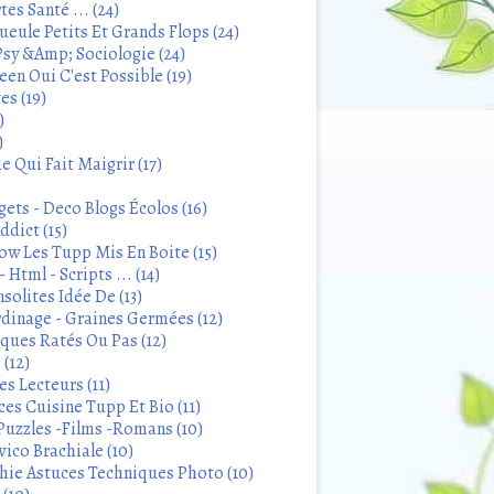
tes Santé ... (24)
eule Petits Et Grands Flops (24)
sy &Amp; Sociologie (24)
en Oui C'est Possible (19)
es (19)
)
)
 Qui Fait Maigrir (17)
ets - Deco Blogs Écolos (16)
ddict (15)
 Les Tupp Mis En Boite (15)
 Html - Scripts ... (14)
solites Idée De (13)
rdinage - Graines Germées (12)
iques Ratés Ou Pas (12)
 (12)
s Lecteurs (11)
ces Cuisine Tupp Et Bio (11)
Puzzles -Films -Romans (10)
ico Brachiale (10)
ie Astuces Techniques Photo (10)