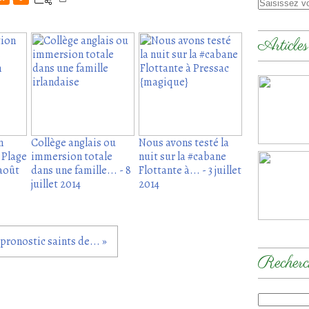
Articles
n
Collège anglais ou
Nous avons testé la
 Plage
immersion totale
nuit sur la #cabane
 août
dans une famille... - 8
Flottante à... - 3 juillet
juillet 2014
2014
 pronostic saints de... »
Recherc