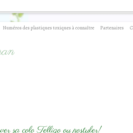
Numéros des plastiques toxiques à connaître
Partenaires
C
man
ver sa colo Telligo ou postuler!