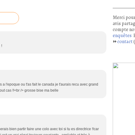
Merci pour
avis partag
compte no
enquêtes
P
⏩
contact
(
 !
 l'epoque ou t'as fait le canada je t'aurais recu avec grand
 tout cas !!<br /> grosse bise ma belle
is bien partir faire une colo avec toi si tu es directrice !!car