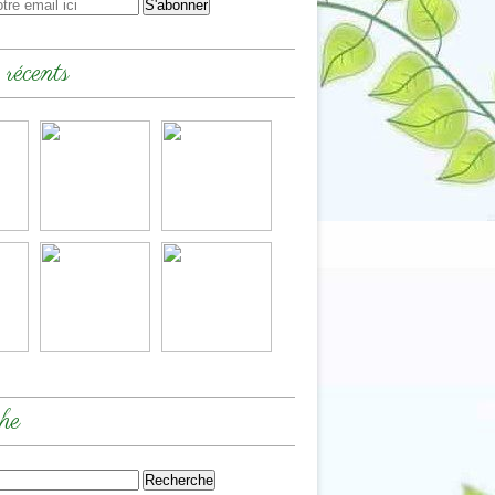
 récents
he