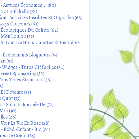
 - Astuces Économes... (80)
Notre Échelle (78)
ant -Activités Insolites Et Orginales (66)
ways Concours (63)
 Écologiques Du Colibri (62)
t Mon Loulou (57)
 Autour De Nous...alertes Et Enquêtes
s -Évènements Blogueurs (54)
au (53)
 Widget - Tutos Gif Faciles (52)
ternet Sponsoring (39)
Vous Trucs Étonnants (36)
5)
Et Détente (34)
 Quot (33)
 - Salons -Journée De (32)
Moi (30)
lles (28)
Voir La Vie En Rose (28)
- Bébé -Enfant - Bio (26)
ps De Coeur (25)