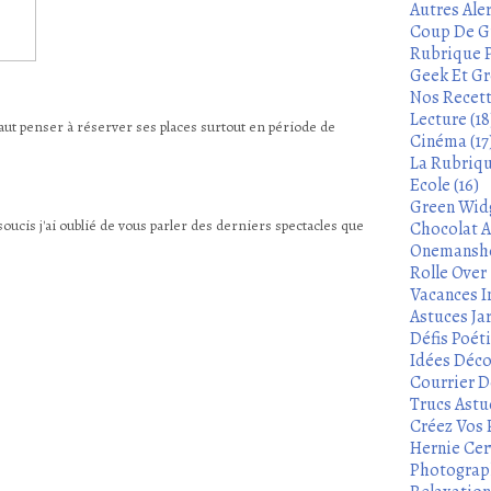
Autres Aler
Coup De Gu
Rubrique P
Geek Et Gre
Nos Recett
Lecture (18
ut penser à réserver ses places surtout en période de
Cinéma (17
La Rubrique
Ecole (16)
Green Widg
oucis j'ai oublié de vous parler des derniers spectacles que
Chocolat A
Onemanshow
Rolle Over -
Vacances In
Astuces Ja
Défis Poét
Idées Déco
Courrier De
Trucs Astu
Créez Vos 
Hernie Cerv
Photograph