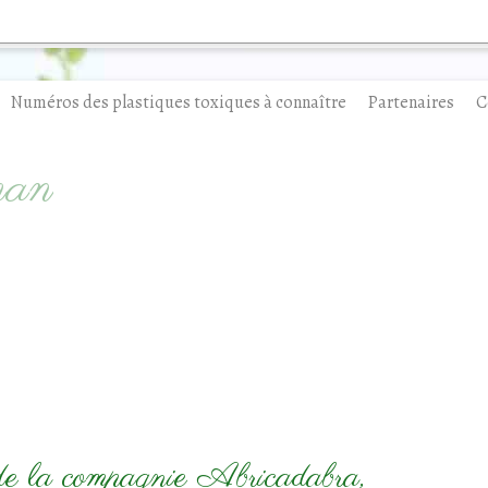
Numéros des plastiques toxiques à connaître
Partenaires
C
man
u de la compagnie Abricadabra,