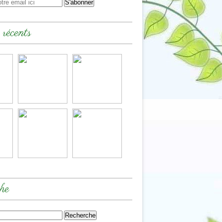
 récents
he