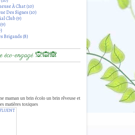
 (10)
euse À Chat (10)
ue Des Signes (10)
al Club (9)
(9)
9)
s Brigands (8)
 éco-engagé 🙊🙉🙈
8
ne maman un brin écolo un brin rêveuse et
es matières toxiques