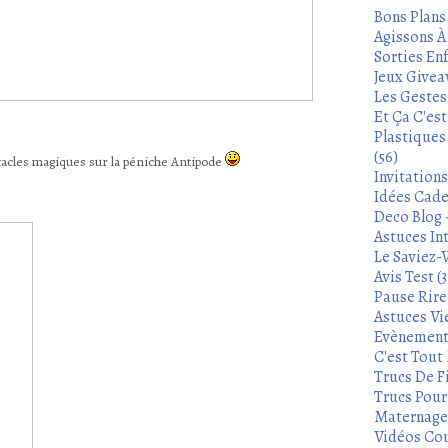
Bons Plans
Agissons À 
Sorties Enf
Jeux Givea
Les Gestes
Et Ça C'es
Plastiques
(56)
tacles magiques sur la péniche Antipode
Invitation
Idées Cade
Deco Blog -
Astuces In
Le Saviez-
Avis Test (3
Pause Rire 
Astuces Vie
Evènements
C'est Tout 
Trucs De Fi
Trucs Pour 
Maternage 
Vidéos Cou