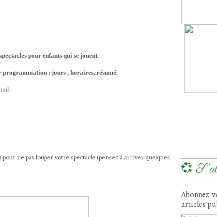
pectacles pour enfants qui se jouent.
ur programmation : jours , horaires, résumé.
html
an pour ne pas louper votre spectacle (pensez à arriver quelques
💞 S'ab
Abonnez-vo
articles pu