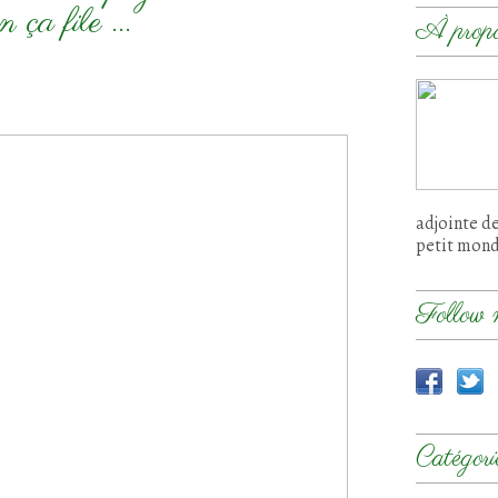
n ça file ...
À prop
adjointe d
petit mon
Follow 
Catégori