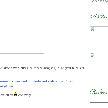
Articles
on article avec toutes les choses sympas que l'on peut faire aux
icle-une-journee-au-bord-de-l-eau-balade-en-peniche-
0566984.html
Recherc
 mon loulou
clic image