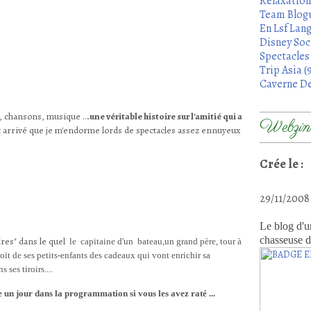
Relaxation
Team Blogu
En Lsf Lang
Disney Soci
Spectacles 
Trip Asia (
Caverne De
s, chansons, musique ..
.une véritable histoire sur l'amitié qui a
Webzine
t arrivé que je m'endorme lords de spectacles assez ennuyeux
Crée le :
29/11/200
Le blog d'u
chasseuse d
ires" dans le quel
le capitaine d'un bateau,un g
rand père, tour à
oit de ses petits-enfants des cadeaux qui vont enrichir sa
ses tiroirs....
 un jour dans la programmation si vous les avez raté ...