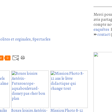
Merci pour
avis partag
compte no
enquêtes
P
⏩
contact
(
solites et orginales
,
Spectacles
t
0
mmiks
Boxes loisirs Astérix-
Mission Photo 8-12