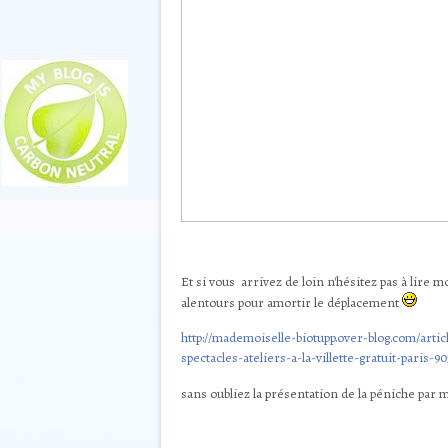
Et si vous arrivez de loin n'hésitez pas à lire m
alentours pour amortir le déplacement
http://mademoiselle-biotupp.over-blog.com/art
spectacles-ateliers-a-la-villette-gratuit-paris-9
sans oubliez la présentation de la péniche par