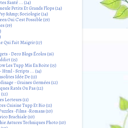
tes Santé ... (24)
eule Petits Et Grands Flops (24)
sy &Amp; Sociologie (24)
en Oui C'est Possible (19)
es (19)
)
)
 Qui Fait Maigrir (17)
ets - Deco Blogs Écolos (16)
ddict (15)
 Les Tupp Mis En Boite (15)
 Html - Scripts ... (14)
solites Idée De (13)
rdinage - Graines Germées (12)
iques Ratés Ou Pas (12)
 (12)
s Lecteurs (11)
ces Cuisine Tupp Et Bio (11)
Puzzles -Films -Romans (10)
ico Brachiale (10)
ie Astuces Techniques Photo (10)