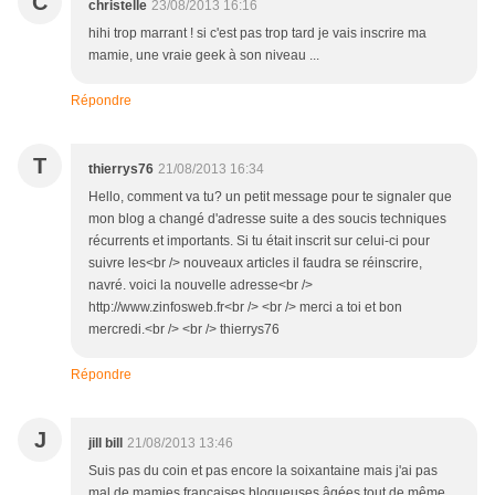
C
christelle
23/08/2013 16:16
hihi trop marrant ! si c'est pas trop tard je vais inscrire ma
mamie, une vraie geek à son niveau ...
Répondre
T
thierrys76
21/08/2013 16:34
Hello, comment va tu? un petit message pour te signaler que
mon blog a changé d'adresse suite a des soucis techniques
récurrents et importants. Si tu était inscrit sur celui-ci pour
suivre les<br /> nouveaux articles il faudra se réinscrire,
navré. voici la nouvelle adresse<br />
http://www.zinfosweb.fr<br /> <br /> merci a toi et bon
mercredi.<br /> <br /> thierrys76
Répondre
J
jill bill
21/08/2013 13:46
Suis pas du coin et pas encore la soixantaine mais j'ai pas
mal de mamies françaises blogueuses âgées tout de même...