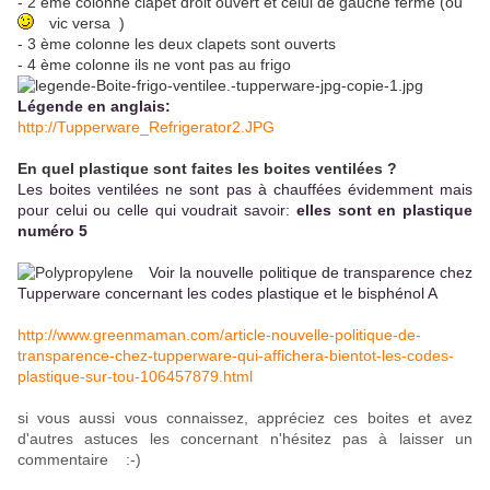
- 2 ème colonne clapet droit ouvert et celui de gauche fermé (ou
vic versa
)
- 3 ème colonne les deux clapets sont ouverts
- 4 ème colonne ils ne vont pas au frigo
Légende en anglais:
http://Tupperware_Refrigerator2.JPG
En quel plastique sont faites les boites ventilées ?
Les boites ventilées ne sont pas à chauffées évidemment mais
pour celui ou celle qui voudrait savoir:
e
lles sont en plastique
numéro 5
Voir la nouvelle politique de transparence chez
Tupperware concernant les codes plastique et le bisphénol A
http://www.greenmaman.com/article-nouvelle-politique-de-
transparence-chez-tupperware-qui-affichera-bientot-les-codes-
plastique-sur-tou-106457879.html
si vous aussi vous connaissez, appréciez ces boites et avez
d'autres astuces les concernant n'hésitez pas à laisser un
commentaire :-)