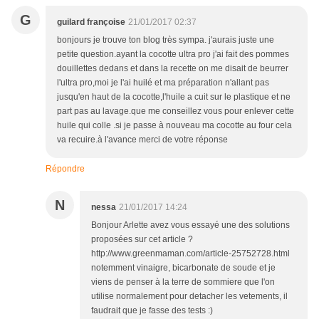
G
guilard françoise
21/01/2017 02:37
bonjours je trouve ton blog très sympa. j'aurais juste une
petite question.ayant la cocotte ultra pro j'ai fait des pommes
douillettes dedans et dans la recette on me disait de beurrer
l'ultra pro,moi je l'ai huilé et ma préparation n'allant pas
jusqu'en haut de la cocotte,l'huile a cuit sur le plastique et ne
part pas au lavage.que me conseillez vous pour enlever cette
huile qui colle .si je passe à nouveau ma cocotte au four cela
va recuire.à l'avance merci de votre réponse
Répondre
N
nessa
21/01/2017 14:24
Bonjour Arlette avez vous essayé une des solutions
proposées sur cet article ?
http://www.greenmaman.com/article-25752728.html
notemment vinaigre, bicarbonate de soude et je
viens de penser à la terre de sommiere que l'on
utilise normalement pour detacher les vetements, il
faudrait que je fasse des tests :)