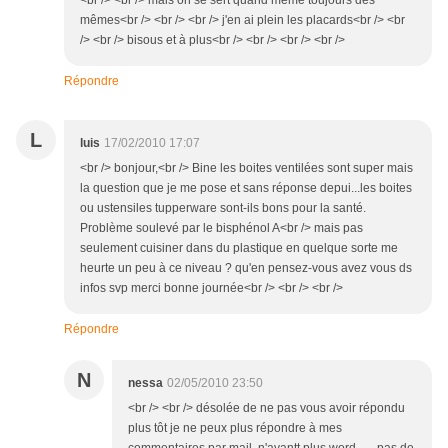
<br /> <br /> mais on se sert quand même toujours des
mêmes<br /> <br /> <br /> j'en ai plein les placards<br /> <br
/> <br /> bisous et à plus<br /> <br /> <br /> <br />
Répondre
L
luis
17/02/2010 17:07
<br /> bonjour,<br /> Bine les boites ventilées sont super mais
la question que je me pose et sans réponse depui...les boites
ou ustensiles tupperware sont-ils bons pour la santé.
Problème soulevé par le bisphénol A<br /> mais pas
seulement cuisiner dans du plastique en quelque sorte me
heurte un peu à ce niveau ? qu'en pensez-vous avez vous ds
infos svp merci bonne journée<br /> <br /> <br />
Répondre
N
nessa
02/05/2010 23:50
<br /> <br /> désolée de ne pas vous avoir répondu
plus tôt je ne peux plus répondre à mes