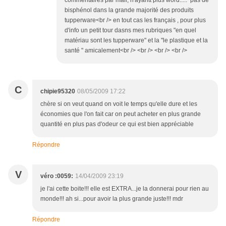
commentaires par mail, n'ayantt plus word..... pas de
bisphénol dans la grande majorité des produits
tupperware<br /> en tout cas les français , pour plus
d'info un petit tour dasns mes rubriques "en quel
matériau sont les tupperware" et la "le plastique et la
santé " amicalement<br /> <br /> <br /> <br />
C
chipie95320
08/05/2009 17:22
chère si on veut quand on voit le temps qu'elle dure et les
économies que l'on fait car on peut acheter en plus grande
quantité en plus pas d'odeur ce qui est bien appréciable
Répondre
V
véro :0059:
14/04/2009 23:19
je l'ai cette boite!!! elle est EXTRA...je la donnerai pour rien au
monde!!! ah si...pour avoir la plus grande juste!!! mdr
Répondre