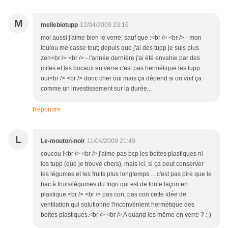
M
mellebiotupp
12/04/2009 23:16
moi aussi j'aime bien le verre; sauf que :<br /> <br /> - mon
loulou me casse tout; depuis que j'ai des tupp je suis plus
zen<br /> <br /> - l'année dernière j'ai été envahie par des
mites et les bocaux en verre c'est pas hermétique les tupp
oui<br /> <br /> donc cher oui mais ça dépend si on voit ça
comme un investissement sur la durée...
Répondre
L
Le-mouton-noir
11/04/2009 21:49
coucou !<br /> <br /> j'aime pas bcp les boîtes plastiques ni
les tupp (que je trouve chers), mais ici, si ça peut conserver
les légumes et les fruits plus longtemps ... c'est pas pire que le
bac à fruits/légumes du frigo qui est de toute façon en
plastique.<br /> <br /> pas con, pas con cette idée de
ventilation qui solutionne l'inconvénient hermétique des
boîtes plastiques.<br /> <br /> A quand les même en verre ? :-)